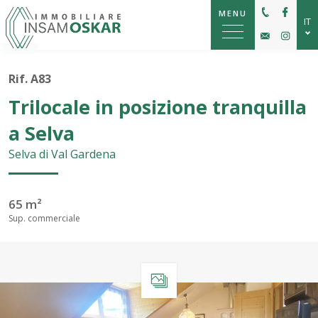
MENU
IT
DE
Rif. A83
EN
Trilocale in posizione tranquilla
a Selva
Selva di Val Gardena
65 m²
Sup. commerciale