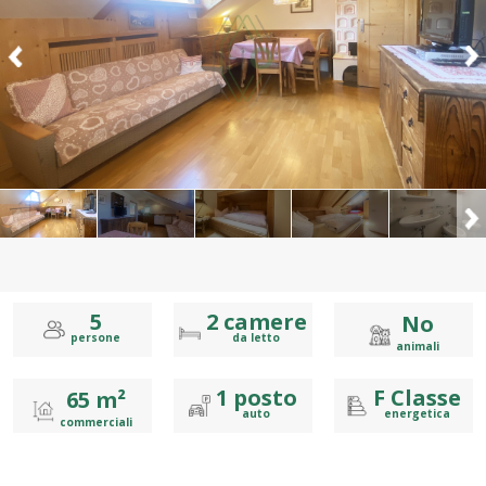
5
2
camere
No
persone
da letto
animali
1
posto
F
Classe
65 m²
auto
energetica
commerciali