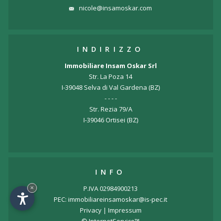
nicole@insamoskar.com
INDIRIZZO
Immobiliare Insam Oskar Srl
Str. La Poza 14
I-39048 Selva di Val Gardena (BZ)
- - - -
Str. Rezia 79/A
I-39046 Ortisei (BZ)
INFO
×
P.IVA 02984900213
PEC: immobiliareinsamoskar@is-pec.it
Privacy
|
Impressum