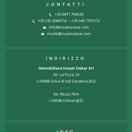
CONTATTI
+39 0471 794530
+39 335 6084716
-
+39 340 7791512
info@insamoskar.com
nicole@insamoskar.com
INDIRIZZO
Immobiliare Insam Oskar Srl
Str. La Poza 14
I-39048 Selva di Val Gardena (BZ)
- - - -
Str. Rezia 79/A
I-39046 Ortisei (BZ)
INFO