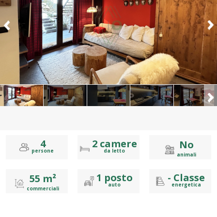
4
2
camere
No
persone
da letto
animali
1
posto
-
Classe
55 m²
auto
energetica
commerciali