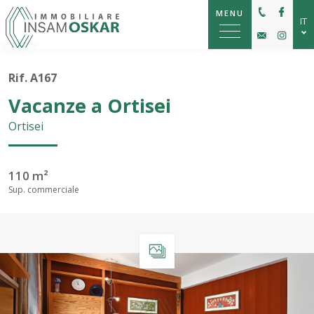
MENU
IT
DE
Rif. A167
EN
Vacanze a Ortisei
Ortisei
110 m²
Sup. commerciale