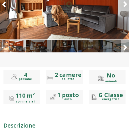
4
2
camere
No
persone
da letto
animali
1
posto
G
Classe
110 m²
auto
energetica
commerciali
Descrizione