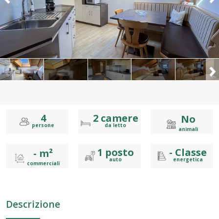
4
2
camere
No
persone
da letto
animali
1
posto
-
Classe
- m²
auto
energetica
commerciali
Descrizione