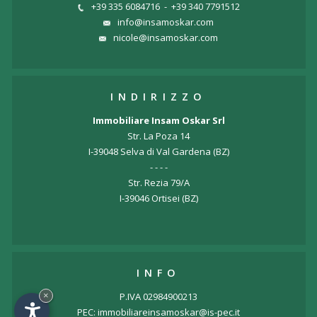
+39 335 6084716
-
+39 340 7791512
info@insamoskar.com
nicole@insamoskar.com
INDIRIZZO
Immobiliare Insam Oskar Srl
Str. La Poza 14
I-39048 Selva di Val Gardena (BZ)
- - - -
Str. Rezia 79/A
I-39046 Ortisei (BZ)
INFO
×
P.IVA 02984900213
PEC: immobiliareinsamoskar@is-pec.it