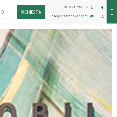
+39 0471 794530
IT
MO
RICHIESTA
info@insamoskar.com
DE
EN