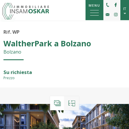
MENU
IT
DE
Rif. WP
EN
WaltherPark a Bolzano
Bolzano
Su richiesta
Prezzo