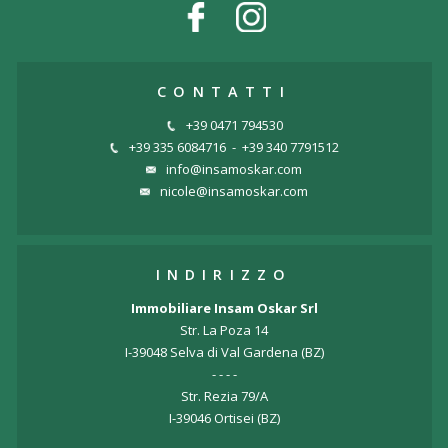
CONTATTI
+39 0471 794530
+39 335 6084716
-
+39 340 7791512
info@insamoskar.com
nicole@insamoskar.com
INDIRIZZO
Immobiliare Insam Oskar Srl
Str. La Poza 14
I-39048 Selva di Val Gardena (BZ)
- - - -
Str. Rezia 79/A
I-39046 Ortisei (BZ)