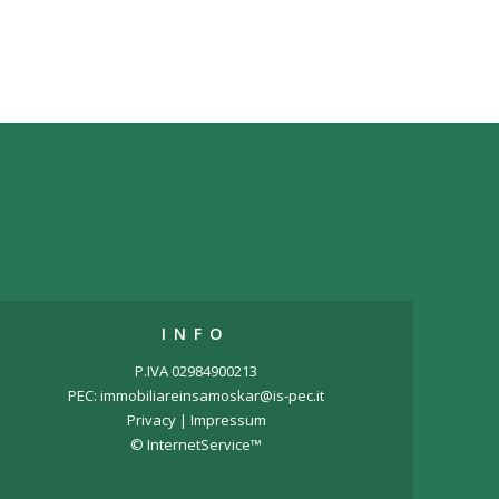
INFO
P.IVA 02984900213
PEC: immobiliareinsamoskar@is-pec.it
Privacy
|
Impressum
© InternetService™