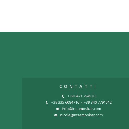
CONTATTI
+39 0471 794530
+39 335 6084716
-
+39 340 7791512
info@insamoskar.com
nicole@insamoskar.com