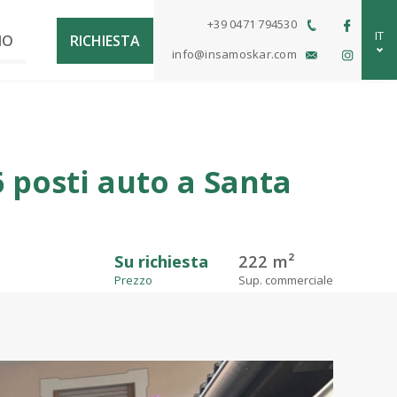
+39 0471 794530
IT
MO
RICHIESTA
info@insamoskar.com
DE
EN
 posti auto a Santa
Su richiesta
222 m²
Prezzo
Sup. commerciale