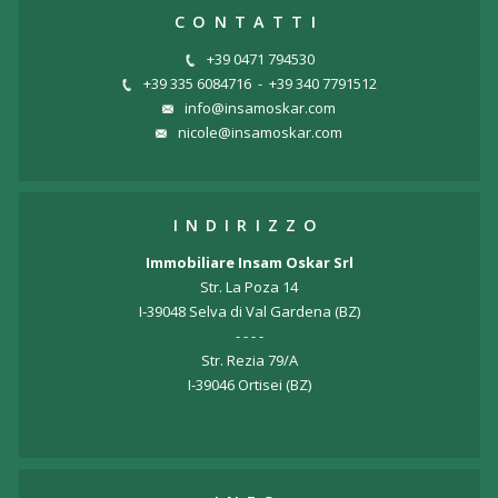
CONTATTI
+39 0471 794530
+39 335 6084716
-
+39 340 7791512
info@insamoskar.com
nicole@insamoskar.com
INDIRIZZO
Immobiliare Insam Oskar Srl
Str. La Poza 14
I-39048 Selva di Val Gardena (BZ)
- - - -
Str. Rezia 79/A
I-39046 Ortisei (BZ)