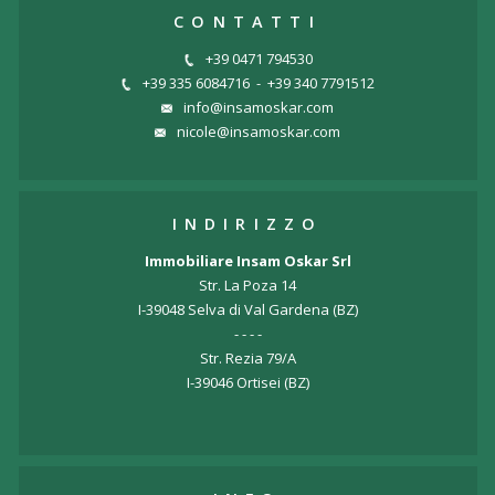
CONTATTI
+39 0471 794530
+39 335 6084716
-
+39 340 7791512
info@insamoskar.com
nicole@insamoskar.com
INDIRIZZO
Immobiliare Insam Oskar Srl
Str. La Poza 14
I-39048 Selva di Val Gardena (BZ)
- - - -
Str. Rezia 79/A
I-39046 Ortisei (BZ)