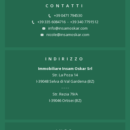
CONTATTI
+39 0471 794530
+39 335 6084716
-
+39 340 7791512
info@insamoskar.com
nicole@insamoskar.com
INDIRIZZO
Immobiliare Insam Oskar Srl
Str. La Poza 14
I-39048 Selva di Val Gardena (BZ)
- - - -
Str. Rezia 79/A
I-39046 Ortisei (BZ)