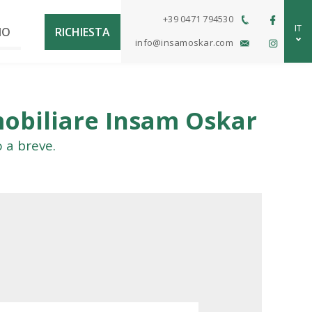
+39 0471 794530
IT
MO
RICHIESTA
info@insamoskar.com
DE
EN
mobiliare Insam Oskar
 a breve.