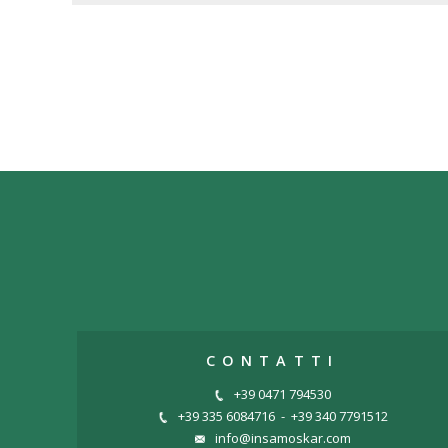
CONTATTI
+39 0471 794530
+39 335 6084716
-
+39 340 7791512
info@insamoskar.com