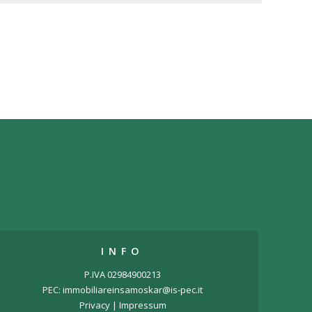
INFO
P.IVA 02984900213
PEC: immobiliareinsamoskar@is-pec.it
Privacy
|
Impressum